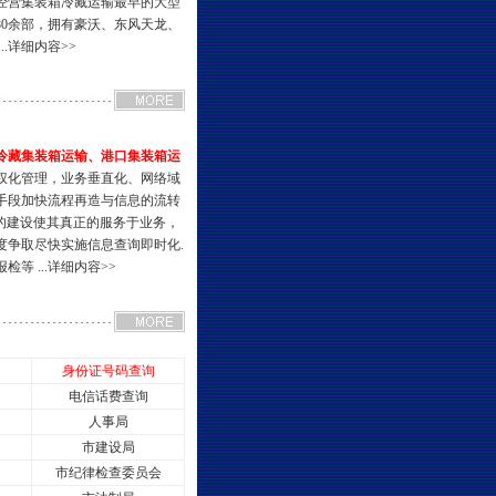
经营集装箱冷藏运输最早的大型
80余部，拥有豪沃、东风天龙、
.
详细内容>>
冷藏集装箱运输、港口集装箱运
权化管理，业务垂直化、网络域
手段加快流程再造与信息的流转
台的建设使其真正的服务于业务，
度争取尽快实施信息查询即时化.
等 ...
详细内容>>
身份证号码查询
电信话费查询
人事局
市建设局
市纪律检查委员会