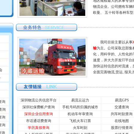
地区规模最大的从事专业
物流企业。公司拥有车辆
欧曼、 五十铃等各种车型..
我司目前主要以从事
输
为主。公司采取总部集
化，用科学的、人性化的
速度，并大力开发IT平
加快运转信息的对流速，
会
全面完善物流,货运, 报关,报检
会
深圳物流公共信息平台
易流云运力
易流GPS
查询
深圳社保费帐户查询
手机号码所归属的城市
交通查询
查询
深圳企业信用查询
机动车年审查询
列车时刻查询
查询
市话通话费查询
飞机火车订票
在线地图
查询
学历真假查询
火车时刻
股票行情查询
查询