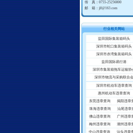
传 真：0755-25256800
邮 箱：jlf@163.com
行业相关网站
盐田国际集装箱码头
深圳市蛇口集装箱码头
深圳市赤湾集装箱码头
盐田国际易行港
深圳市集装箱拖车运输协
深圳市物流与采购联合
深圳市机动车违章查询
惠州机动车违章查询
东莞违章查询
揭阳违章
珠海违章查询
汕尾违章
佛山违章查询
广州违章
梅州违章查询
潮州违章
中山违章查询
汕头违章